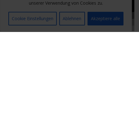
unserer Verwendung von Cookies zu.
Cookie Einstellungen
Ablehnen
Akzeptiere alle
+20 Jahre
ERFAHRUNG
+40,000
ANGEFERTIGTE SCANS
5
FACHREFERENTEN